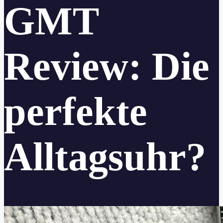
GMT
Review: Die
perfekte
Alltagsuhr?